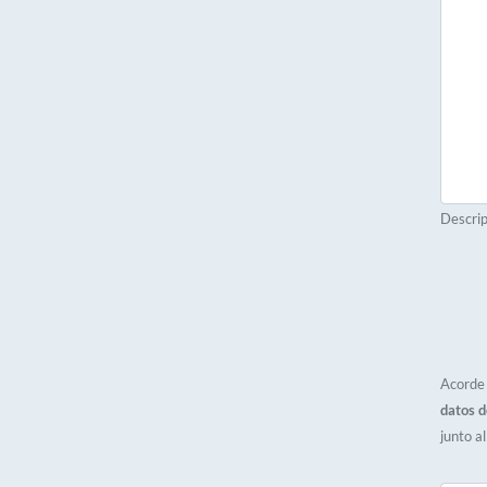
Descrip
Acorde 
datos d
junto a