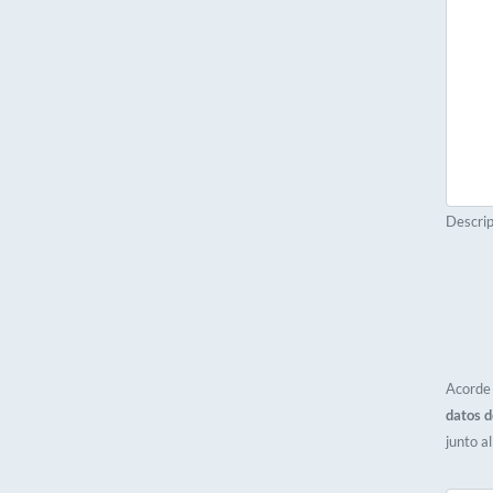
Descrip
Acorde 
datos d
junto a