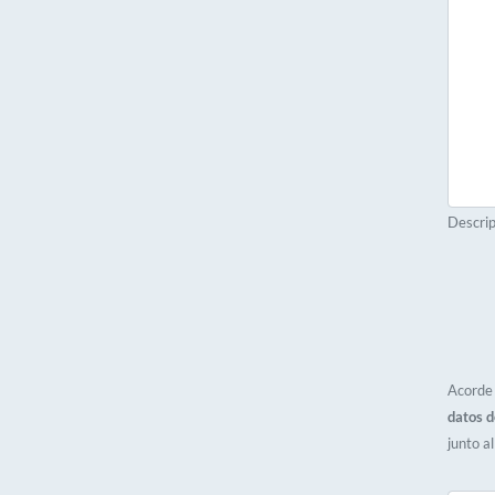
Descrip
Acorde 
datos d
junto a