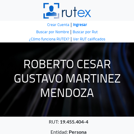
|
Crear Cuenta
Ingresar
|
Buscar por Nombre
Buscar por Rut
|
¿Cómo funciona RUTEX?
Ver RUT calificados
ROBERTO CESAR
GUSTAVO MARTINEZ
MENDOZA
RUT:
19.455.404-4
Entidad:
Persona