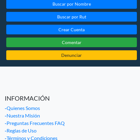
Buscar por Nombre
Buscar por Rut
Crear Cuenta
Comentar
Denunciar
INFORMACIÓN
-
Quienes Somos
-
Nuestra Misión
-
Preguntas Frecuentes FAQ
-
Reglas de Uso
-
Términos y Condiciones