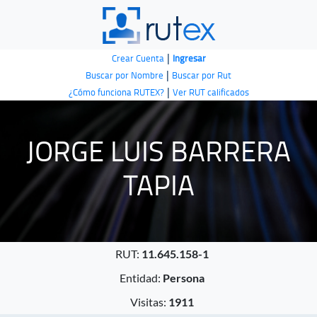
|
Crear Cuenta
Ingresar
|
Buscar por Nombre
Buscar por Rut
|
¿Cómo funciona RUTEX?
Ver RUT calificados
JORGE LUIS BARRERA
TAPIA
RUT:
11.645.158-1
Entidad:
Persona
Visitas:
1911