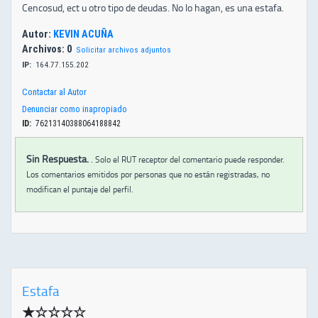
Cencosud, ect u otro tipo de deudas. No lo hagan, es una estafa.
Autor:
KEVIN ACUÑA
Archivos: 0
Solicitar archivos adjuntos
IP:
164.77.155.202
Contactar al Autor
Denunciar como inapropiado
ID:
76213140388064188842
Sin Respuesta.
.
Solo el RUT receptor del comentario puede responder.
Los comentarios emitidos por personas que no están registradas, no
modifican el puntaje del perfil.
Estafa
★​☆☆☆☆