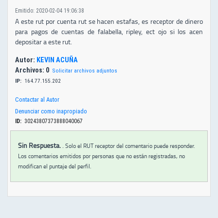
Emitido: 2020-02-04 19:06:38
A este rut por cuenta rut se hacen estafas, es receptor de dinero
para pagos de cuentas de falabella, ripley, ect ojo si los acen
depositar a este rut.
Autor:
KEVIN ACUÑA
Archivos: 0
Solicitar archivos adjuntos
IP:
164.77.155.202
Contactar al Autor
Denunciar como inapropiado
ID:
30243807373888040067
Sin Respuesta.
.
Solo el RUT receptor del comentario puede responder.
Los comentarios emitidos por personas que no están registradas, no
modifican el puntaje del perfil.