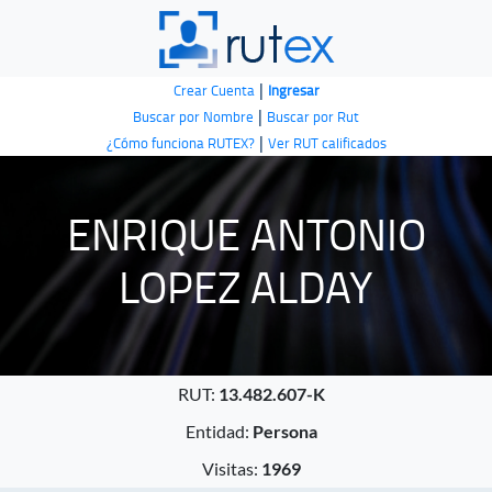
|
Crear Cuenta
Ingresar
|
Buscar por Nombre
Buscar por Rut
|
¿Cómo funciona RUTEX?
Ver RUT calificados
ENRIQUE ANTONIO
LOPEZ ALDAY
RUT:
13.482.607-K
Entidad:
Persona
Visitas:
1969