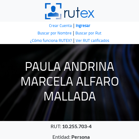
|
Crear Cuenta
Ingresar
|
Buscar por Nombre
Buscar por Rut
|
¿Cómo funciona RUTEX?
Ver RUT calificados
PAULA ANDRINA
MARCELA ALFARO
MALLADA
RUT:
10.255.703-4
Entidad:
Persona