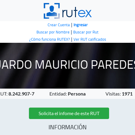
|
Crear Cuenta
Ingresar
|
Buscar por Nombre
Buscar por Rut
|
¿Cómo funciona RUTEX?
Ver RUT calificados
UARDO MAURICIO PAREDE
RUT:
8.242.907-7
Entidad:
Persona
Visitas:
1971
Solicita el infome de este RUT
INFORMACIÓN