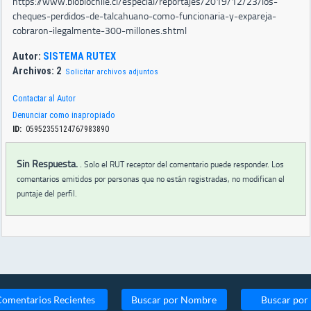
https://www.biobiochile.cl/especial/reportajes/2019/12/23/los-
cheques-perdidos-de-talcahuano-como-funcionaria-y-expareja-
cobraron-ilegalmente-300-millones.shtml
Autor:
SISTEMA RUTEX
Archivos: 2
Solicitar archivos adjuntos
Contactar al Autor
Denunciar como inapropiado
ID:
05952355124767983890
Sin Respuesta.
.
Solo el RUT receptor del comentario puede responder. Los
comentarios emitidos por personas que no están registradas, no modifican el
puntaje del perfil.
Comentarios Recientes
Buscar por Nombre
Buscar por