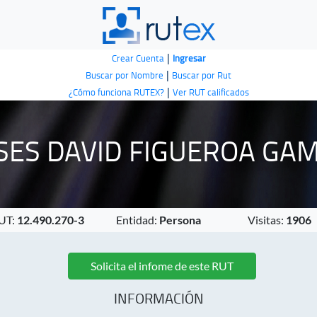
|
Crear Cuenta
Ingresar
|
Buscar por Nombre
Buscar por Rut
|
¿Cómo funciona RUTEX?
Ver RUT calificados
SES DAVID FIGUEROA GA
UT:
12.490.270-3
Entidad:
Persona
Visitas:
1906
Solicita el infome de este RUT
INFORMACIÓN