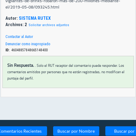
vigilantes-de-brinks-robaron-mas-de-200-millones-mediante-
el/2019-05-08/093245.html
Autor:
SISTEMA RUTEX
Archivos: 2
Solicitar archivos adjuntos
Contactar al Autor
Denunciar como inapropiado
ID:
46048857848665148400
Sin Respuesta.
.
Solo el RUT receptor del comentario puede responder. Los
comentarios emitidos por personas que no están registradas, no modifican el
puntaje del perfil.
Comentarios Recientes
Buscar por Nombre
Buscar por